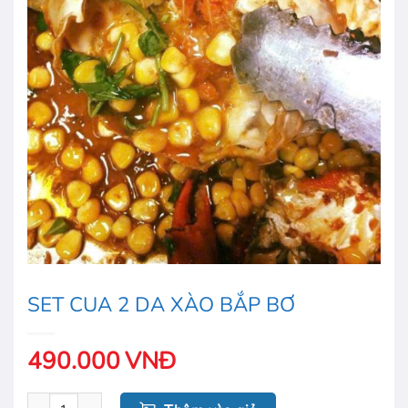
SET CUA 2 DA XÀO BẮP BƠ
490.000
VNĐ
SET CUA 2 DA XÀO BẮP BƠ số lượng