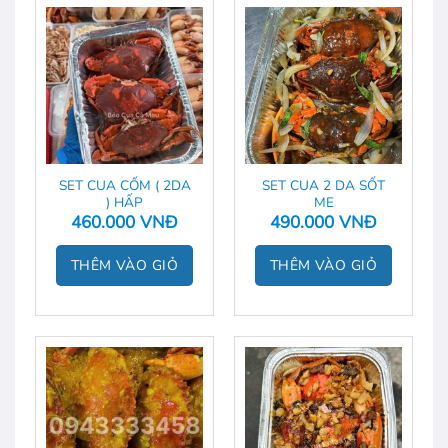
SET CUA CỐM ( 2DA
SET CUA 2 DA SỐT
) HẤP
ME
460.000
VNĐ
490.000
VNĐ
THÊM VÀO GIỎ
THÊM VÀO GIỎ