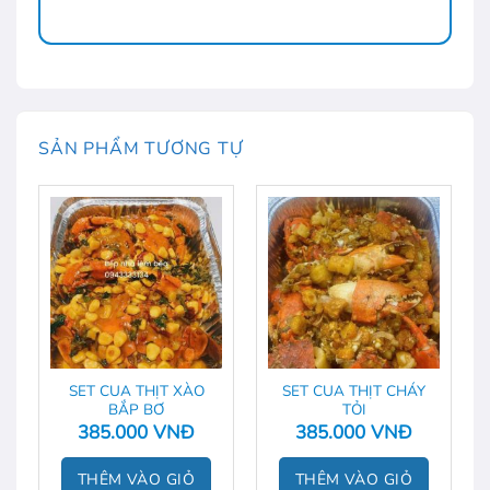
SẢN PHẨM TƯƠNG TỰ
SET CUA THỊT XÀO
SET CUA THỊT CHÁY
BẮP BƠ
TỎI
385.000
VNĐ
385.000
VNĐ
THÊM VÀO GIỎ
THÊM VÀO GIỎ