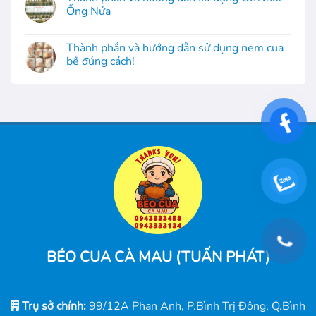
Ống Nứa
Thành phần và hướng dẫn sử dụng nem cua
bể đúng cách!
BÉO CUA CÀ MAU (TUẤN PHÁT)
Trụ sở chính:
99/12A Phan Anh, P.Bình Trị Đông, Q.Bình