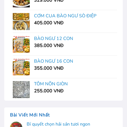
329.000
VNĐ
CƠM CUA BÀO NGƯ SÒ ĐIỆP
405.000
VNĐ
BÀO NGƯ 12 CON
385.000
VNĐ
BÀO NGƯ 16 CON
355.000
VNĐ
TÔM NÕN GIÒN
255.000
VNĐ
Bài Viết Mới Nhất
Bí quyết chọn hải sản tươi ngon