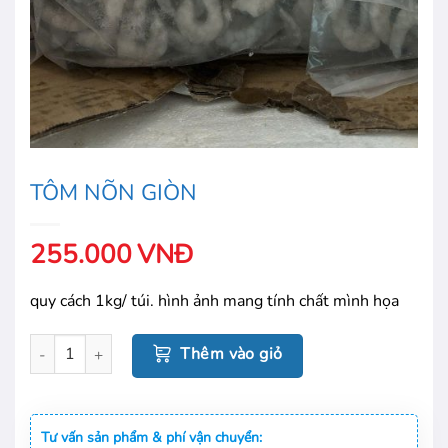
TÔM NÕN GIÒN
255.000
VNĐ
quy cách 1kg/ túi. hình ảnh mang tính chất mình họa
TÔM NÕN GIÒN số lượng
Thêm vào giỏ
Tư vấn sản phẩm & phí vận chuyển: