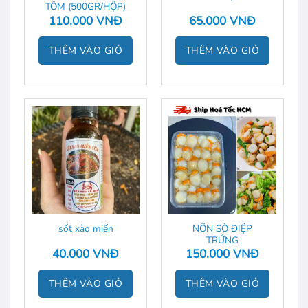
TÔM (500GR/HỘP)
110.000
VNĐ
65.000
VNĐ
THÊM VÀO GIỎ
THÊM VÀO GIỎ
NÕN SÒ ĐIỆP
sốt xào miến
TRỨNG
40.000
VNĐ
150.000
VNĐ
THÊM VÀO GIỎ
THÊM VÀO GIỎ