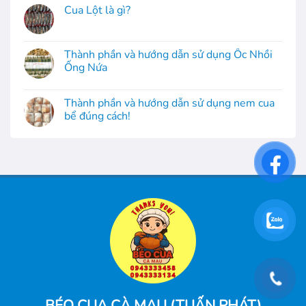
Cua Lột là gì?
Thành phần và hướng dẫn sử dụng Ốc Nhồi
Ống Nứa
Thành phần và hướng dẫn sử dụng nem cua
bể đúng cách!
BÉO CUA CÀ MAU (TUẤN PHÁT)